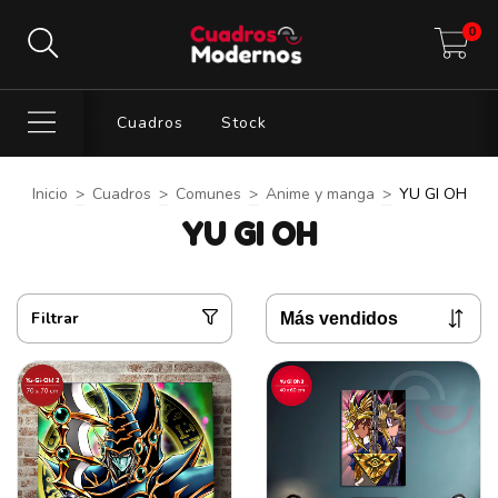
0
Cuadros
Stock
Inicio
>
Cuadros
>
Comunes
>
Anime y manga
>
YU GI OH
YU GI OH
Filtrar