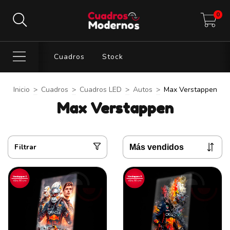
0
Cuadros
Stock
Inicio
>
Cuadros
>
Cuadros LED
>
Autos
>
Max Verstappen
Max Verstappen
Filtrar