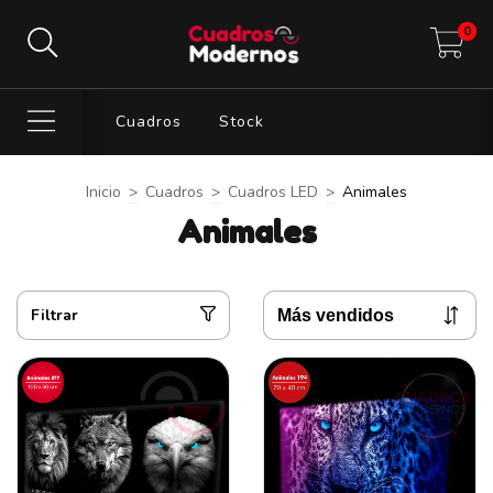
0
Cuadros
Stock
Inicio
>
Cuadros
>
Cuadros LED
>
Animales
Animales
Filtrar