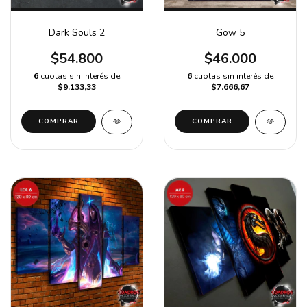
Gow 5
Dark Souls 2
$46.000
$54.800
6
cuotas sin interés de
6
cuotas sin interés de
$7.666,67
$9.133,33