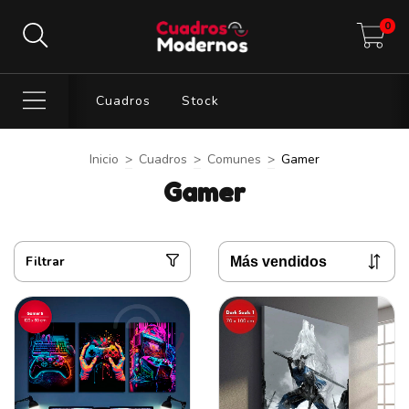
0
Cuadros
Stock
Inicio
>
Cuadros
>
Comunes
>
Gamer
Gamer
Filtrar