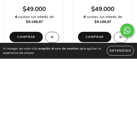
$49.000
$49.000
6
cuotas sin interés de
6
cuotas sin interés de
$8.166,67
$8.166,67
COMPRAR
Al navegar por este sitio
aceptás el uso de cookies
para agilizar tu
ENTENDIDO
experiencia de compra.
Sonic 2
Pokemon 10