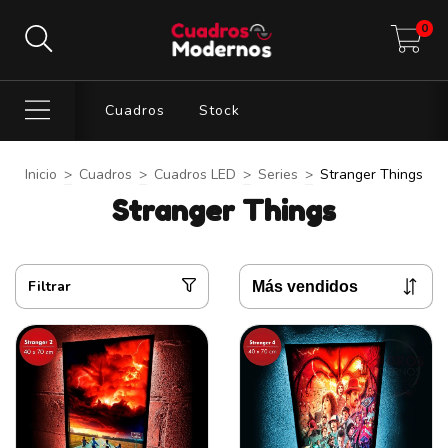
0
Cuadros
Stock
Inicio
>
Cuadros
>
Cuadros LED
>
Series
>
Stranger Things
Stranger Things
Filtrar