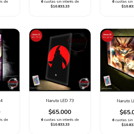
és de
6
cuotas sin 
6
cuotas sin interés de
$10.83
$10.833,33
14
Naruto LED 73
Naruto 
0
$65.000
$65.
és de
6
cuotas sin interés de
6
cuotas sin 
$10.833,33
$10.83