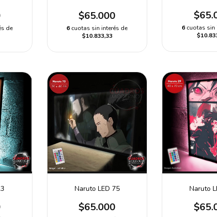
$65.
0
$65.000
6
cuotas sin 
és de
6
cuotas sin interés de
$10.83
$10.833,33
23
Naruto 
Naruto LED 75
0
$65.
$65.000