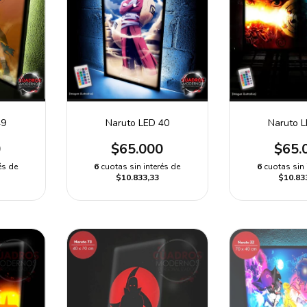
Naruto LED 40
49
Naruto 
$65.000
0
$65.
6
cuotas sin interés de
és de
6
cuotas sin 
$10.833,33
$10.83