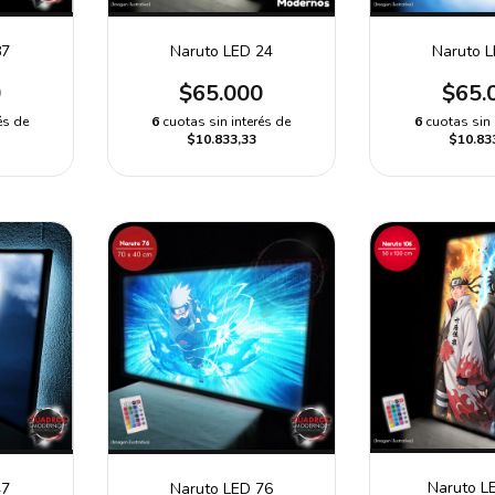
Naruto LED 24
Naruto 
87
$65.000
$65.
0
6
cuotas sin interés de
6
cuotas sin 
és de
$10.833,33
$10.83
Naruto L
47
Naruto LED 76