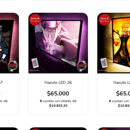
Naruto 
57
Naruto LED 26
$65.
0
$65.000
6
cuotas sin 
és de
6
cuotas sin interés de
$10.83
$10.833,33