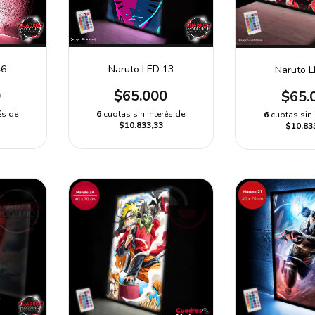
46
Naruto LED 13
Naruto 
0
$65.000
$65.
és de
6
cuotas sin interés de
6
cuotas sin 
$10.833,33
$10.83