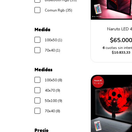
Bluetooth Rgb (35)
Comun Rgb (35)
Naruto LED 
Medida
$65.00
100x50 (1)
6
cuotas sin inter
70x40 (1)
$10.833,33
Medidas
100x50 (8)
40x70 (9)
50x100 (9)
70x40 (8)
Precio