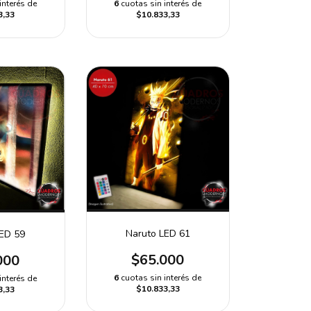
interés de
6
cuotas sin interés de
3,33
$10.833,33
Naruto LED 61
LED 59
$65.000
000
6
cuotas sin interés de
interés de
$10.833,33
3,33