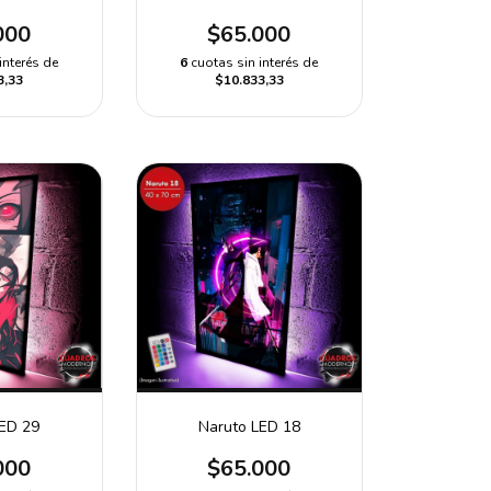
000
$65.000
interés de
6
cuotas sin interés de
3,33
$10.833,33
LED 29
Naruto LED 18
000
$65.000