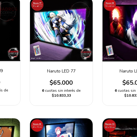
89
Naruto LED 77
Naruto 
0
$65.000
$65.
és de
6
cuotas sin interés de
6
cuotas sin 
$10.833,33
$10.83