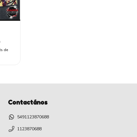
0
és de
Contactános
5491123870688
1123870688