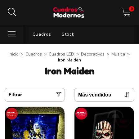
0
Cuadros
Stock
Inicio
>
Cuadros
>
Cuadros LED
>
Decorativos
>
Musica
>
Iron Maiden
Iron Maiden
Filtrar