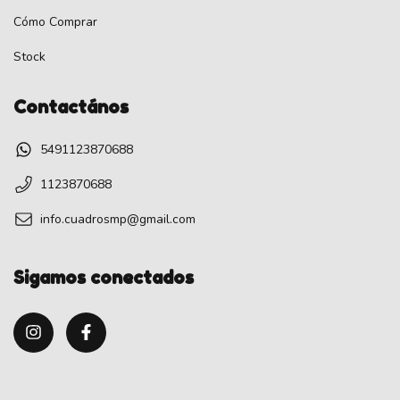
Cómo Comprar
Stock
Contactános
5491123870688
1123870688
info.cuadrosmp@gmail.com
Sigamos conectados