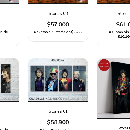
Stones 08
Stone
0
$57.000
$61.
és de
6
cuotas sin interés de
$9.500
6
cuotas sin 
$10.16
Stones 01
0
$58.900
Stone
és de
6
cuotas sin interés de