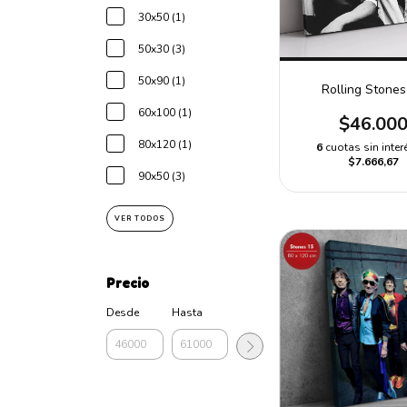
30x50 (1)
50x30 (3)
50x90 (1)
Rolling Stones
60x100 (1)
$46.00
80x120 (1)
6
cuotas sin inter
$7.666,67
90x50 (3)
VER TODOS
Precio
Desde
Hasta