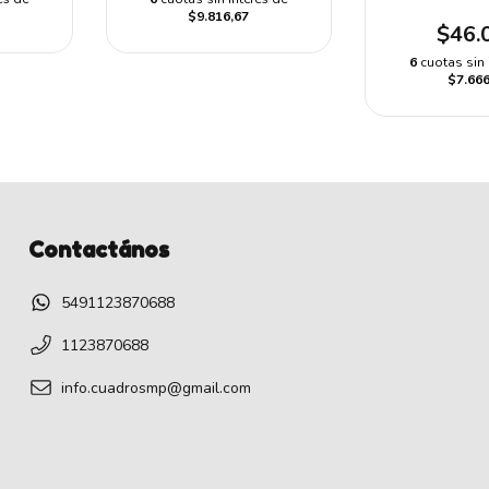
$9.816,67
$46.
6
cuotas sin 
$7.666
Contactános
5491123870688
1123870688
info.cuadrosmp@gmail.com