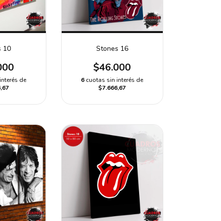
s 10
Stones 16
000
$46.000
interés de
6
cuotas sin interés de
,67
$7.666,67