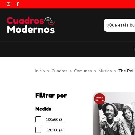
I
Inicio
>
Cuadros
>
Comunes
>
Musica
>
The Roll
Filtrar por
Medida
100x60 (3)
120x80 (4)