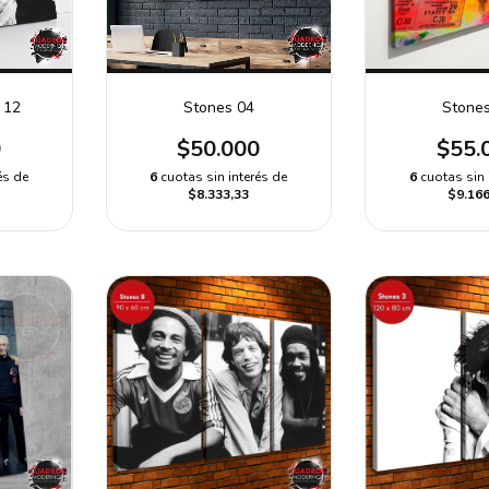
 12
Stones 04
Stone
0
$50.000
$55.
és de
6
cuotas sin interés de
6
cuotas sin 
$8.333,33
$9.166