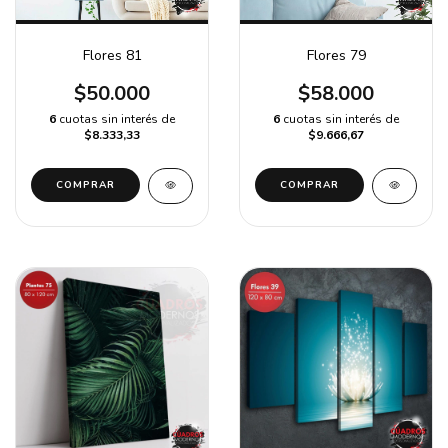
Flores 81
Flores 79
$50.000
$58.000
6
cuotas sin interés de
6
cuotas sin interés de
$8.333,33
$9.666,67
COMPRAR