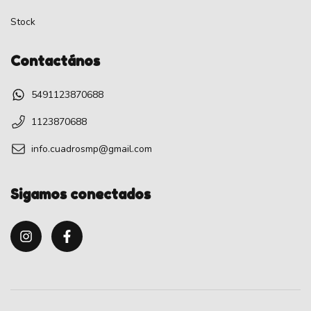
Stock
Contactános
5491123870688
1123870688
info.cuadrosmp@gmail.com
Sigamos conectados