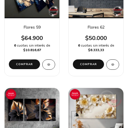
Flores 62
Flores 59
$50.000
$64.900
6
cuotas sin interés de
6
cuotas sin interés de
$8.333,33
$10.816,67
COMPRAR