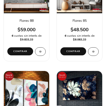
Flores 88
Flores 85
$59.000
$48.500
6
cuotas sin interés de
6
cuotas sin interés de
$9.833,33
$8.083,33