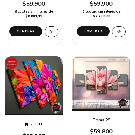
$59.900
$59.900
6
cuotas sin interés de
6
cuotas sin interés de
$9.983,33
$9.983,33
Flores 28
Flores 53
$59.800