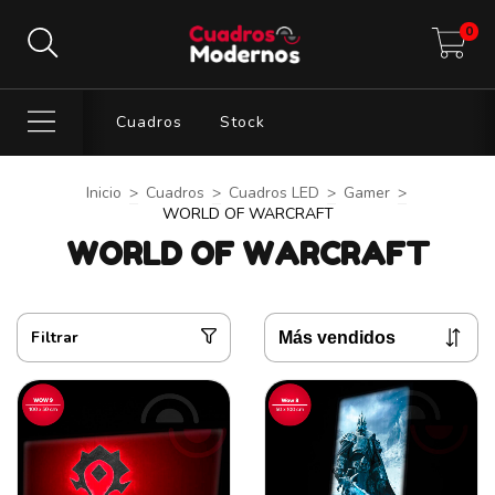
0
Cuadros
Stock
Inicio
>
Cuadros
>
Cuadros LED
>
Gamer
>
WORLD OF WARCRAFT
WORLD OF WARCRAFT
Filtrar