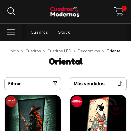
0
Cuadros
Stock
Inicio
>
Cuadros
>
Cuadros LED
>
Decorativos
>
Oriental
Oriental
Filtrar