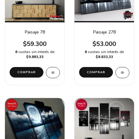
Paisaje 78
Paisaje 278
$59.300
$53.000
6
cuotas sin interés de
6
cuotas sin interés de
$9.883,33
$8.833,33
COMPRAR
COMPRAR