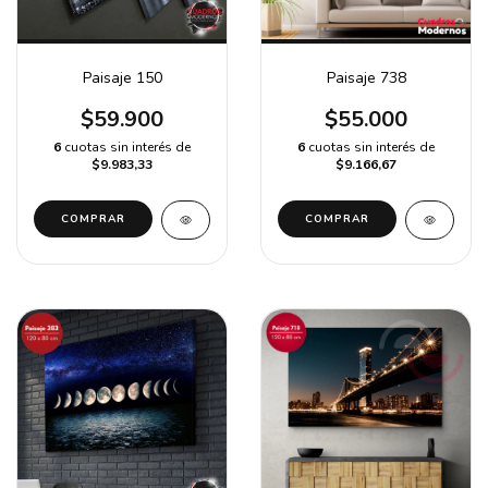
Paisaje 738
Paisaje 150
$55.000
$59.900
6
cuotas sin interés de
6
cuotas sin interés de
$9.166,67
$9.983,33
COMPRAR
COMPRAR