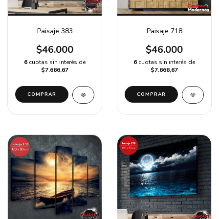
Paisaje 383
Paisaje 718
$46.000
$46.000
6
cuotas sin interés de
6
cuotas sin interés de
$7.666,67
$7.666,67
COMPRAR
COMPRAR