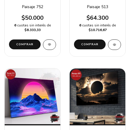
Paisaje 752
Paisaje 513
$50.000
$64.300
6
cuotas sin interés de
6
cuotas sin interés de
$8.333,33
$10.716,67
COMPRAR
COMPRAR