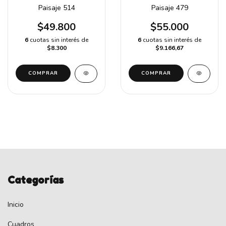
Paisaje 514
Paisaje 479
$49.800
$55.000
6
cuotas sin interés de
6
cuotas sin interés de
$8.300
$9.166,67
Categorías
Inicio
Cuadros