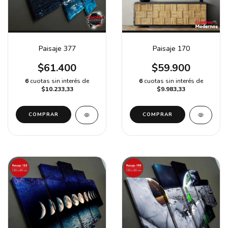
Paisaje 170
Paisaje 377
$59.900
$61.400
6
cuotas sin interés de
6
cuotas sin interés de
$9.983,33
$10.233,33
COMPRAR