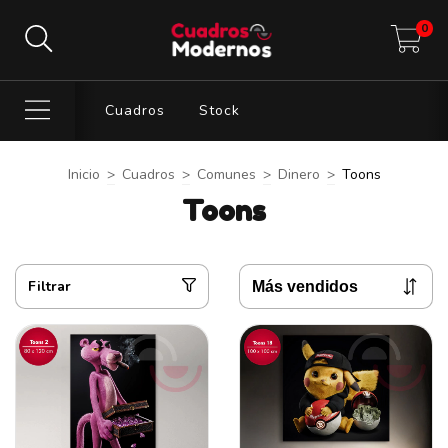
0
Cuadros
Stock
Inicio
>
Cuadros
>
Comunes
>
Dinero
>
Toons
Toons
Filtrar