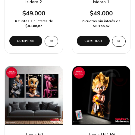
Isidoro 2
Isidoro 1
$49.000
$49.000
6
cuotas sin interés de
6
cuotas sin interés de
$8.166,67
$8.166,67
Toons 60
Toons LED 59