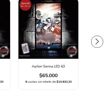
Ayrton Senna LED 63
S
$65.000
,33
6
cuotas sin interés de
$10.833,33
6
cuotas s