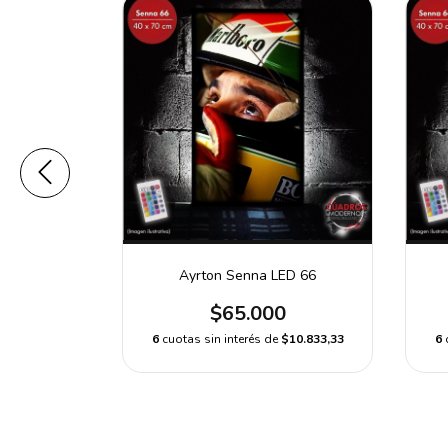
25
Ayrton Senna LED 66
0
$65.000
$10.833,33
6
cuotas sin interés de
$10.833,33
6