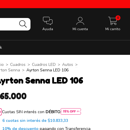
0
Ayuda
Mi cuenta
Mi carrito
k
cio
>
Cuadros
>
Cuadros LED
>
Autos
>
rton Senna
>
Ayrton Senna LED 106
yrton Senna LED 106
$65.000
Cuotas SIN interés con
DÉBITO
6
cuotas sin interés de
$10.833,33
10% de descuento
pagando con Transferencia