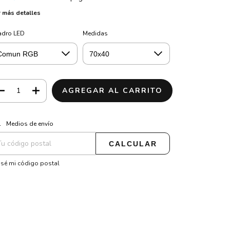
 más detalles
adro LED
Medidas
CAMBIAR CP
regas para el CP:
Medios de envío
CALCULAR
sé mi código postal