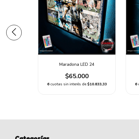
 27
Maradona LED 24
0
$65.000
$10.833,33
6
6
cuotas sin interés de
$10.833,33
Categorías