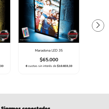
Maradona LED 35
Ma
$65.000
,33
6
cuotas sin interés de
$10.833,33
6
cuotas s
Sigamos conectados