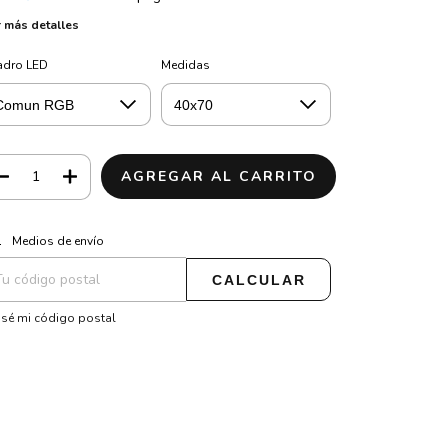
 más detalles
adro LED
Medidas
CAMBIAR CP
regas para el CP:
Medios de envío
CALCULAR
sé mi código postal