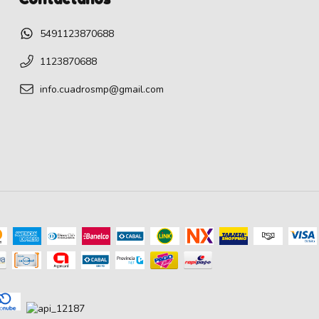
5491123870688
1123870688
info.cuadrosmp@gmail.com