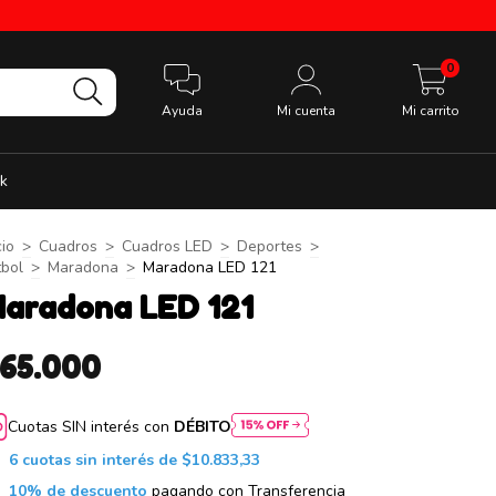
0
Ayuda
Mi cuenta
Mi carrito
k
cio
>
Cuadros
>
Cuadros LED
>
Deportes
>
tbol
>
Maradona
>
Maradona LED 121
aradona LED 121
$65.000
Cuotas SIN interés con
DÉBITO
6
cuotas sin interés de
$10.833,33
10% de descuento
pagando con Transferencia