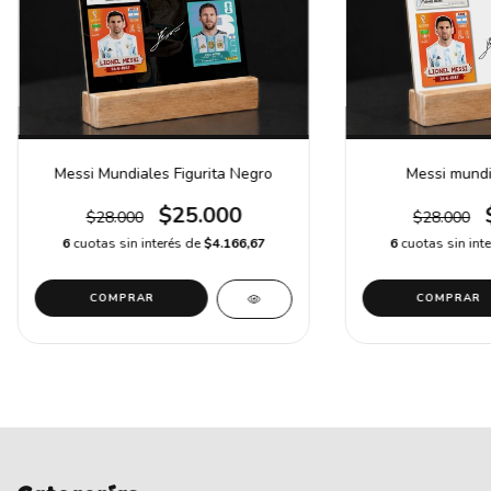
Messi Mundiales Figurita Negro
Messi mundia
$25.000
$28.000
$28.000
6
cuotas sin interés de
$4.166,67
6
cuotas sin int