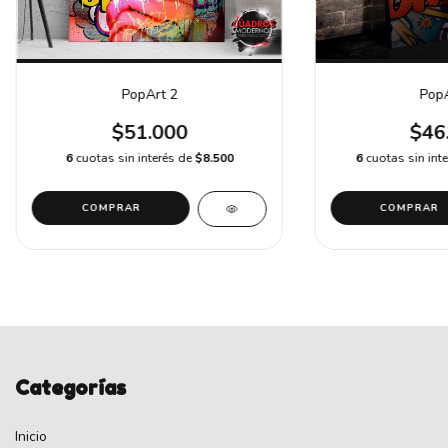
PopArt 2
PopA
$51.000
$46
6
cuotas sin interés de
$8.500
6
cuotas sin int
COMPRAR
COMPRAR
Categorías
Inicio