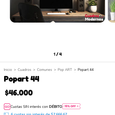
1
/
4
Inicio
>
Cuadros
>
Comunes
>
Pop ART
>
Popart 44
Popart 44
$46.000
Cuotas SIN interés con
DÉBITO
6
cuotas sin interés de
$7.666,67