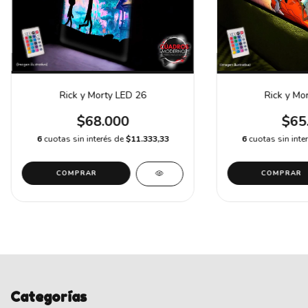
Rick y Morty LED 26
Rick y Mo
$68.000
$65
6
cuotas sin interés de
$11.333,33
6
cuotas sin inte
COMPRAR
COMPRAR
Categorías