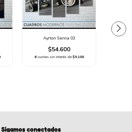
Ayrton Senna 03
Ay
$54.600
0
6
cuotas sin interés de
$9.100
6
cuotas 
Sigamos conectados