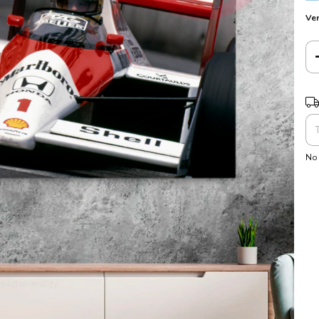
Ver
Ent
No 