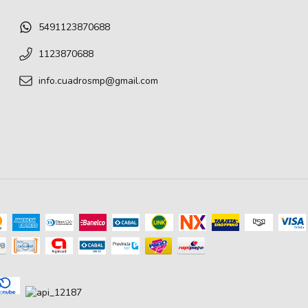
5491123870688
1123870688
info.cuadrosmp@gmail.com