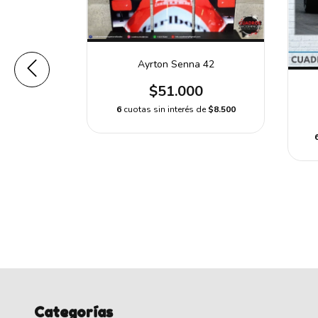
Ayrton Senna 42
$51.000
6
cuotas sin interés de
$8.500
a 1
0
e
$9.966,67
Categorías