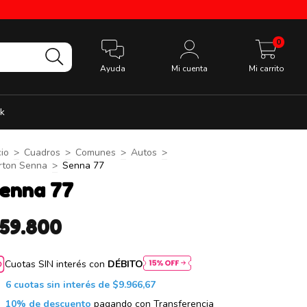
0
Ayuda
Mi cuenta
Mi carrito
k
cio
>
Cuadros
>
Comunes
>
Autos
>
rton Senna
>
Senna 77
enna 77
59.800
Cuotas SIN interés con
DÉBITO
6
cuotas sin interés de
$9.966,67
10% de descuento
pagando con Transferencia