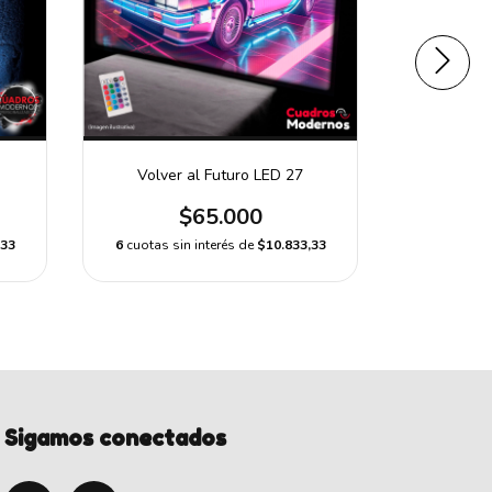
Volver al Futuro LED 27
Volve
$65.000
,33
6
cuotas sin interés de
$10.833,33
6
cuotas s
Sigamos conectados