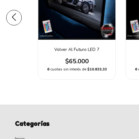
 LED 26
Volver Al Futuro LED 7
0
$65.000
$10.833,33
6
6
cuotas sin interés de
$10.833,33
Categorías
Inicio