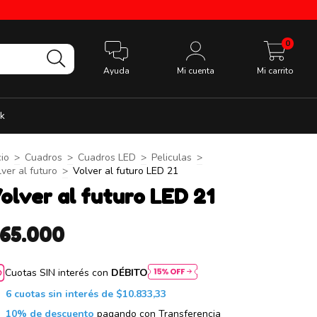
0
Ayuda
Mi cuenta
Mi carrito
k
cio
>
Cuadros
>
Cuadros LED
>
Peliculas
>
ver al futuro
>
Volver al futuro LED 21
olver al futuro LED 21
$65.000
Cuotas SIN interés con
DÉBITO
6
cuotas sin interés de
$10.833,33
10% de descuento
pagando con Transferencia