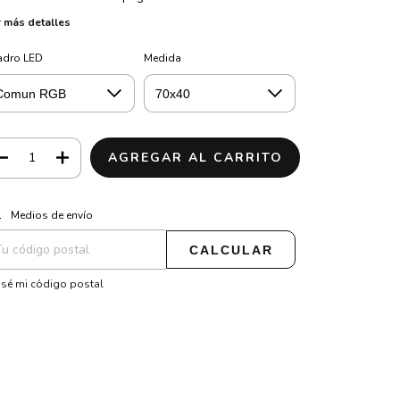
 más detalles
adro LED
Medida
CAMBIAR CP
regas para el CP:
Medios de envío
CALCULAR
sé mi código postal